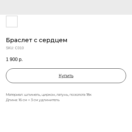
Браслет с сердцем
SKU:
C010
1 900
р.
Купить
Материал: шпинель, циркон, латунь, позолота 18к
Длина: 16 см + 3 см удлинитель