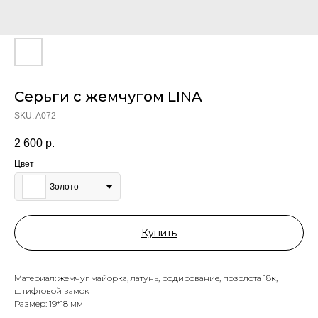
Серьги с жемчугом LINA
SKU:
A072
2 600
р.
Цвет
Золото
Купить
Материал: жемчуг майорка, латунь, родирование, позолота 18к,
штифтовой замок
Размер: 19*18 мм