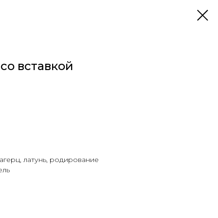
 со вставкой
агерц, латунь, родирование
ель