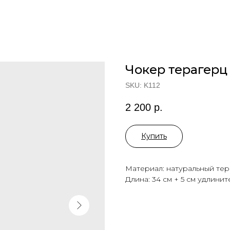
Чокер терагерц
SKU:
K112
2 200
р.
Купить
Материал: натуральный тер
Длина: 34 см + 5 см удлинит