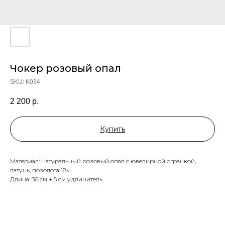
Чокер розовый опал
SKU:
K034
2 200
р.
Купить
Материал: Натуральный розовый опал с ювелирной огранкой,
латунь, позолота 18к
Длина: 36 см + 5 см удлинитель