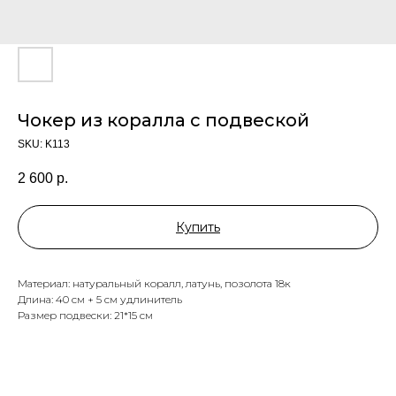
Чокер из коралла с подвеской
SKU:
K113
2 600
р.
Купить
Материал: натуральный коралл, латунь, позолота 18к
Длина: 40 см + 5 см удлинитель
Размер подвески: 21*15 см